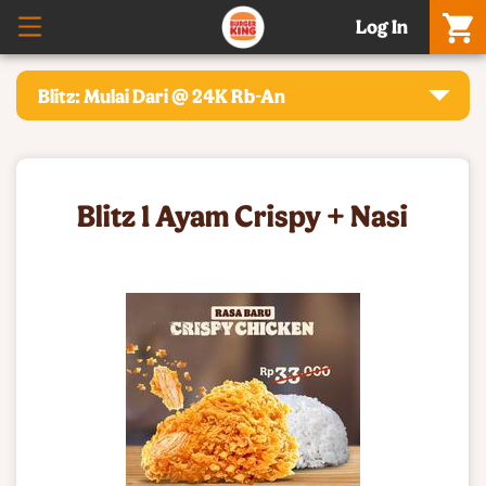
Log In
Blitz: Mulai Dari @ 24K Rb-An
Blitz 1 Ayam Crispy + Nasi