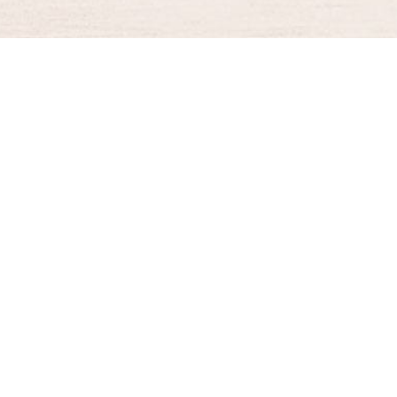
BURGER KING® DELIVERY
Your QR Code
021-30030025
guestservice@burgerking.co.id
About Us
Kebijakan Privasi
Syarat dan Ketentuan